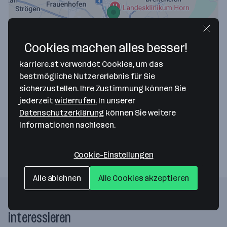
Cookies machen alles besser!
Map data ©2026 Google
karriere.at verwendet Cookies, um das
Berger Ferdinand & Söhne GesmbH
bestmögliche Nutzererlebnis für Sie
sicherzustellen. Ihre Zustimmung können Sie
Wienerstr. 21-23
jederzeit
widerrufen.
In unserer
3580 Horn
— Route berechnen
Datenschutzerklärung
können Sie weitere
Informationen nachlesen.
Website
Cookie-Einstellungen
Alle ablehnen
Alle Cookies akzeptieren
Folgende Firmen könnten dich auch
interessieren