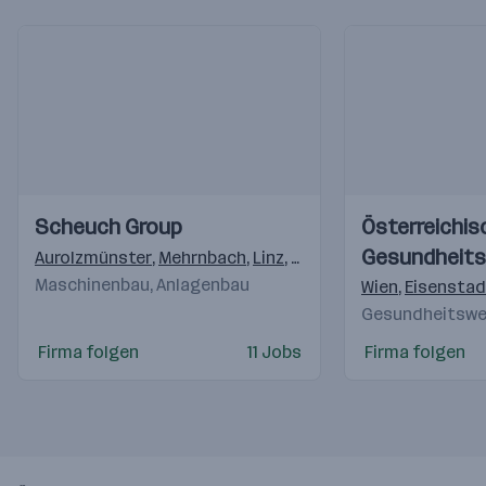
Einblicke
Einblicke
Einblicke
Einblicke
Scheuch Group
Österreichis
Videos
Videos
Gesundheit
Aurolzmünster
,
Mehrnbach
,
Linz
,
Wels
,
Lauenau
,
Paris
,
Kri
Maschinenbau, Anlagenbau
Wien
,
Eisenstad
Gesundheitswes
Firma folgen
11 Jobs
Firma folgen