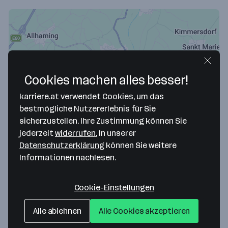
Cookies machen alles besser!
karriere.at verwendet Cookies, um das
bestmögliche Nutzererlebnis für Sie
Map data ©2026 Google
sicherzustellen. Ihre Zustimmung können Sie
jederzeit
widerrufen.
In unserer
ANT Handels- u. Dienstleistungs GmbH
Datenschutzerklärung
können Sie weitere
Kremstalstraße . 79
Informationen nachlesen.
4501 Neuhofen an der Krems
— Route berechnen
Cookie-Einstellungen
Website
Alle ablehnen
Alle Cookies akzeptieren