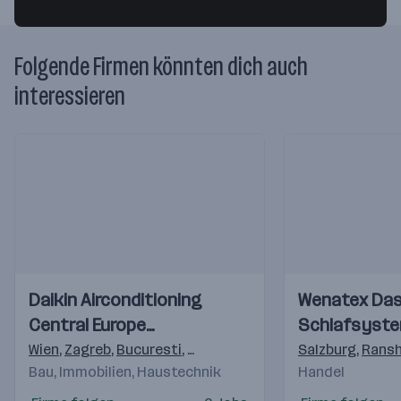
Folgende Firmen könnten dich auch
interessieren
Einblicke
Einblicke
Einblicke
Einblicke
Daikin Airconditioning
Wenatex Da
Videos
Videos
Central Europe
Schlafsyst
HandelsgmbH
Wien
,
Zagreb
,
Bucuresti
,
Budapest
,
Praha 4-Michle
Salzburg
,
,
Brati
Ransh
Bau, Immobilien, Haustechnik
Handel