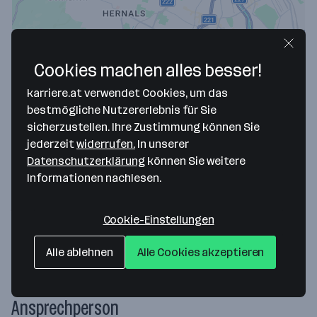
Cookies machen alles besser!
karriere.at verwendet Cookies, um das
bestmögliche Nutzererlebnis für Sie
sicherzustellen. Ihre Zustimmung können Sie
jederzeit
widerrufen.
In unserer
Map data ©2026 Google
Datenschutzerklärung
können Sie weitere
aetas Ziviltechniker GmbH
Informationen nachlesen.
Kardinal Rauscher-Platz 4/26
1150 Wien
— Route berechnen
Cookie-Einstellungen
Website
Alle ablehnen
Alle Cookies akzeptieren
Ansprechperson