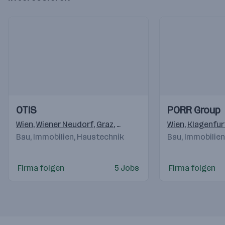
Einblicke
Einblicke
Einblicke
Einblicke
OTIS
PORR Group
Videos
Videos
Wien
,
Wiener Neudorf
,
Graz
,
Klagenfurt
,
Linz
Wien
,
Bergheim
,
Klagenfur
,
In
Bau, Immobilien, Haustechnik
Bau, Immobilie
Firma folgen
5 Jobs
Firma folgen