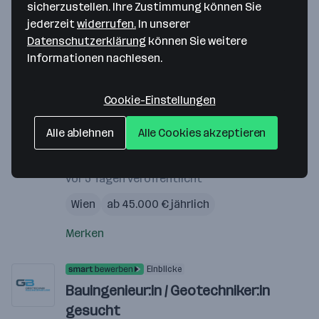
sicherzustellen. Ihre Zustimmung können Sie
jederzeit
widerrufen.
In unserer
Einstiegs-Positionen
Mit Berufserfahrung
Datenschutzerklärung
können Sie weitere
Informationen nachlesen.
Einblicke
Cookie-Einstellungen
Bauingenieur:in / Geotechniker:in
gesucht
Alle ablehnen
Alle Cookies akzeptieren
GB ZT GmbH für Geotechnik und
Bauingenieurwesen
vor 5 Tagen veröffentlicht
Wien
ab 45.000 € jährlich
Merken
Einblicke
Bauingenieur:in / Geotechniker:in
gesucht