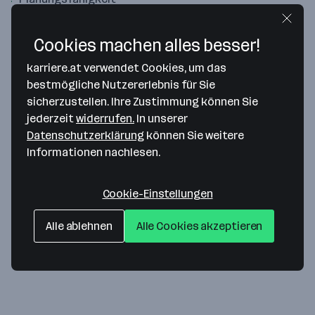
Technisches Verständnis
Cookies machen alles besser!
Kreativität
karriere.at verwendet Cookies, um das
Flexibilität
bestmögliche Nutzererlebnis für Sie
sicherzustellen. Ihre Zustimmung können Sie
Wie werde ich 3D-Artist*in?
jederzeit
widerrufen.
In unserer
Datenschutzerklärung
können Sie weitere
Informationen nachlesen.
Grundsätzlich ist für den Beruf der 3D-Artist*in ein
abgeschlossenes Studium notwendig. Das kann in den
Bereichen Informatik und Computertechnik sowie
Cookie-Einstellungen
Kommunikations-, Medien- und Grafik-Design absolviert
werden. Zusätzlich gibt es auch spezifische
Alle ablehnen
Alle Cookies akzeptieren
Ausbildungen, die sich nur mit Animation und Game-
Design beschäftigen.