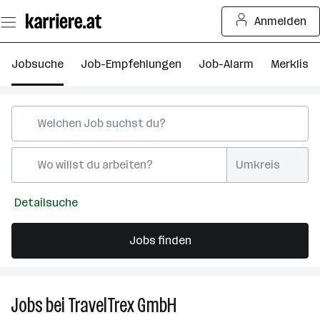
Zum
Anmelden
Seiteninhalt
springen
Jobsuche
Job-Empfehlungen
Job-Alarm
Merkliste
Umkreis
Detailsuche
Jobs finden
Jobs
bei
TravelTrex GmbH
Jobs
bei