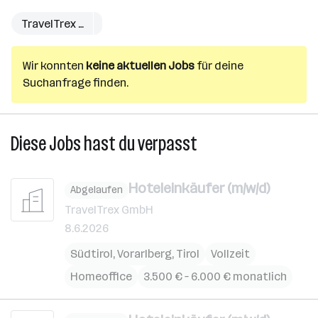
TravelTrex
TravelTrex GmbH
GmbH
Wir konnten
keine aktuellen Jobs
für deine
Suchanfrage finden.
Diese Jobs hast du verpasst
Hoteleinkäufer (m/w/d)
Abgelaufen
TravelTrex GmbH
8.6.2026
Südtirol
,
Vorarlberg
,
Tirol
Vollzeit
Homeoffice
3.500 € – 6.000 € monatlich