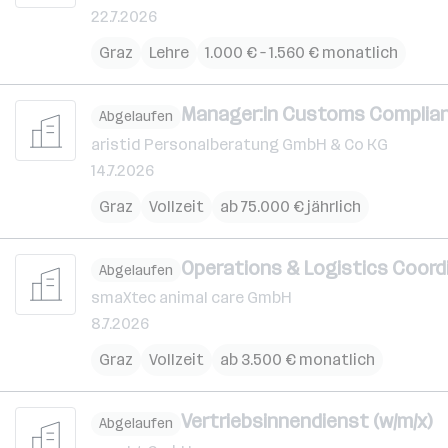
22.7.2026
Graz
Lehre
1.000 € – 1.560 € monatlich
Manager:in Customs Complian
Abgelaufen
aristid Personalberatung GmbH & Co KG
14.7.2026
Graz
Vollzeit
ab 75.000 € jährlich
Operations & Logistics Coordi
Abgelaufen
smaXtec animal care GmbH
8.7.2026
Graz
Vollzeit
ab 3.500 € monatlich
Vertriebsinnendienst (w/m/x)
Abgelaufen