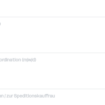
)
rdination (m/w/d)
 / zur Speditionskauffrau