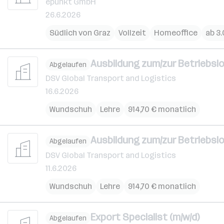
epunkt GmbH
26.6.2026
Südlich von Graz
Vollzeit
Homeoffice
ab 3
Ausbildung zum/zur Betriebsl
Abgelaufen
DSV Global Transport and Logistics
16.6.2026
Wundschuh
Lehre
914,70 € monatlich
Ausbildung zum/zur Betriebsl
Abgelaufen
DSV Global Transport and Logistics
11.6.2026
Wundschuh
Lehre
914,70 € monatlich
Export Specialist (m/w/d)
Abgelaufen