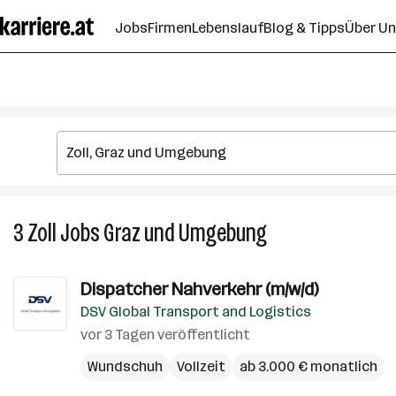
Zum
Jobs
Firmen
Lebenslauf
Blog & Tipps
Über U
Seiteninhalt
springen
3
Zoll
Jobs
Graz und Umgebung
3
Zoll
Jobs
Dispatcher Nahverkehr (m/w/d)
in
DSV Global Transport and Logistics
Graz
und
vor 3 Tagen veröffentlicht
Umgebung
Wundschuh
Vollzeit
ab 3.000 € monatlich