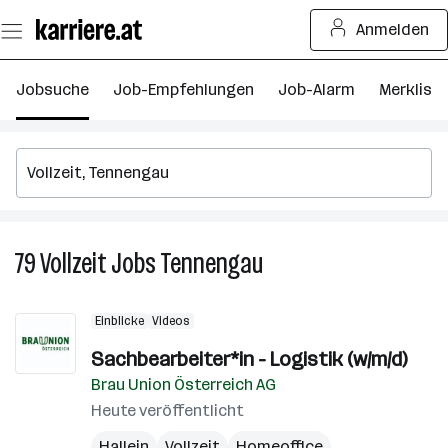
Zum
Anmelden
Seiteninhalt
springen
Jobsuche
Job-Empfehlungen
Job-Alarm
Merkliste
79
Vollzeit
Jobs
Tennengau
79
Vollzeit
Jobs
Einblicke
Videos
in
Tennengau
Sachbearbeiter*in - Logistik (w/m/d)
Brau Union Österreich AG
Heute veröffentlicht
Hallein
Vollzeit
Homeoffice