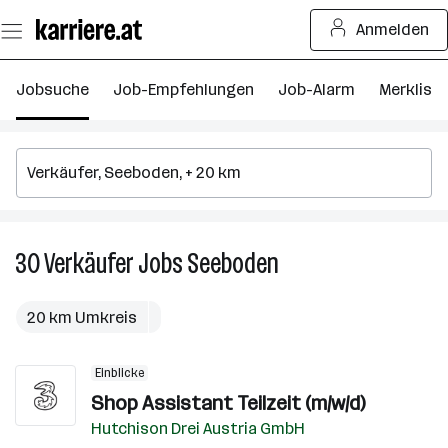
Zum
Anmelden
Seiteninhalt
springen
Jobsuche
Job-Empfehlungen
Job-Alarm
Merkliste
30
Verkäufer
Jobs
Seeboden
30
Verkäufer
Jobs
20 km Umkreis
in
Seeboden
Einblicke
Shop Assistant Teilzeit (m/w/d)
Hutchison Drei Austria GmbH