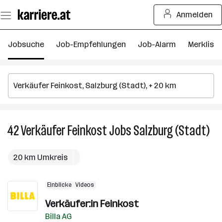
Zum
Anmelden
Seiteninhalt
springen
Jobsuche
Job-Empfehlungen
Job-Alarm
Merkliste
42
Verkäufer Feinkost
Jobs
Salzburg (Stadt)
42
Ver
Fei
20 km Umkreis
Jo
in
Einblicke
Videos
Sal
(St
Verkäufer:in Feinkost
Billa AG