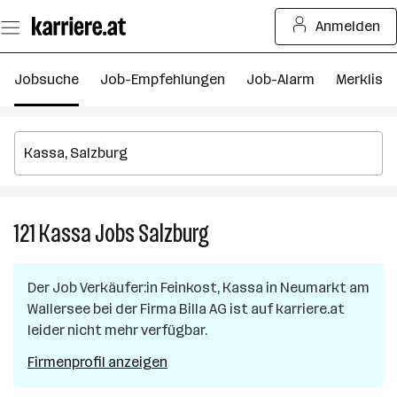
Zum
Anmelden
Seiteninhalt
springen
Jobsuche
Job-Empfehlungen
Job-Alarm
Merkliste
121
Kassa
Jobs
Salzburg
121
Kassa
Jobs
Der Job
Verkäufer:in Feinkost, Kassa
in
Neumarkt am
in
Wallersee
bei der Firma
Billa AG
ist auf karriere.at
Salzburg
leider nicht mehr verfügbar.
Firmenprofil anzeigen