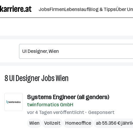
Zum
Jobs
Firmen
Lebenslauf
Blog & Tipps
Über U
Seiteninhalt
springen
8
UI Designer
Jobs
Wien
8
UI
Designer
Systems Engineer (all genders)
Jobs
twinformatics GmbH
in
Wien
vor 4 Tagen veröffentlicht
Gesponsert
Wien
Vollzeit
Homeoffice
ab 55.356 € jährl