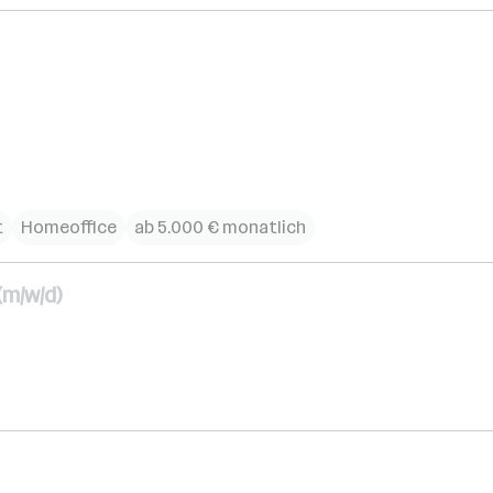
t
Homeoffice
ab 5.000 € monatlich
m/w/d)