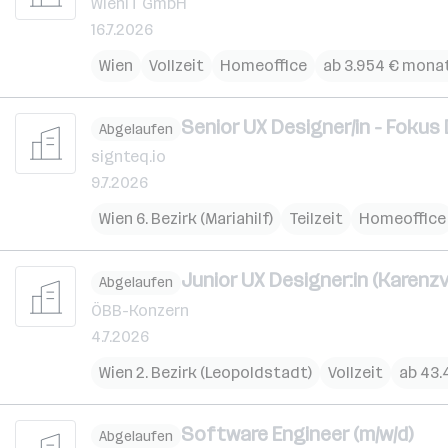
WienIT GmbH
16.7.2026
Wien
Vollzeit
Homeoffice
ab 3.954 € monat
Senior UX Designer/in - Fokus
Abgelaufen
signteq.io
9.7.2026
Wien 6. Bezirk (Mariahilf)
Teilzeit
Homeoffice
Junior UX Designer:in (Karenz
Abgelaufen
ÖBB-Konzern
4.7.2026
Wien 2. Bezirk (Leopoldstadt)
Vollzeit
ab 43.
Software Engineer (m/w/d)
Abgelaufen