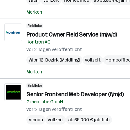
Wien
Vollzeit
Homeoffice
ab 56.854 € jährl
Merken
Einblicke
Product Owner Field Service (m/w/d)
Kontron AG
vor 2 Tagen veröffentlicht
Wien 12. Bezirk (Meidling)
Vollzeit
Homeoffic
Merken
Einblicke
Senior Frontend Web Developer (f/m/d)
Greentube GmbH
vor 5 Tagen veröffentlicht
Vienna
Vollzeit
ab 65.000 € jährlich