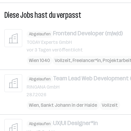
Diese Jobs hast du verpasst
Frontend Developer (m/w/d)
Abgelaufen
TODAY Experts GmbH
vor 3 Tagen veröffentlicht
Wien 1040
Vollzeit, Freelancer*in, Projektarbei
Team Lead Web Development (
Abgelaufen
RINGANA GmbH
28.7.2026
Wien
,
Sankt Johann in der Haide
Vollzeit
UX/UI Designer*in
Abgelaufen