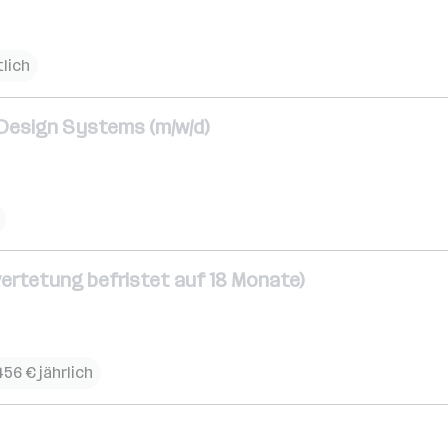
lich
 Design Systems (m/w/d)
vertetung befristet auf 18 Monate)
456 € jährlich