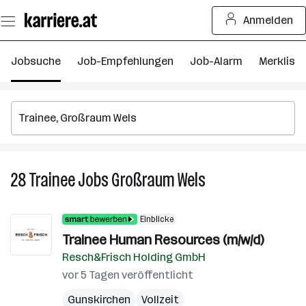
Zum
Anmelden
Seiteninhalt
springen
Jobsuche
Job-Empfehlungen
Job-Alarm
Merkliste
28
Trainee
Jobs
Großraum Wels
28
Trainee
Jobs
Einblicke
in
Trainee Human Resources (m/w/d)
Großraum
Resch&Frisch Holding GmbH
Wels
vor 5 Tagen veröffentlicht
Gunskirchen
Vollzeit