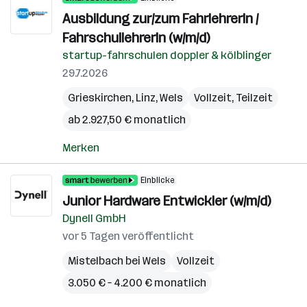
Ausbildung zur/zum FahrlehrerIn /
FahrschullehrerIn (w/m/d)
startup-fahrschulen doppler & kölblinger
29.7.2026
Grieskirchen
,
Linz
,
Wels
Vollzeit, Teilzeit
ab 2.927,50 € monatlich
Merken
Einblicke
Junior Hardware Entwickler (w/m/d)
Dynell GmbH
vor 5 Tagen veröffentlicht
Mistelbach bei Wels
Vollzeit
3.050 € – 4.200 € monatlich