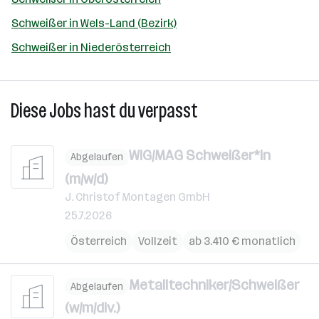
Schweißer in Wels-Land (Bezirk)
Schweißer in Niederösterreich
Diese Jobs hast du verpasst
WIG/MAG Schweißer*in
Abgelaufen
(m/w/d)
J. Christof Montagen GmbH
25.7.2026
Österreich
Vollzeit
ab 3.410 € monatlich
Metalltechniker/Schweißer
Abgelaufen
(w/m/div.)