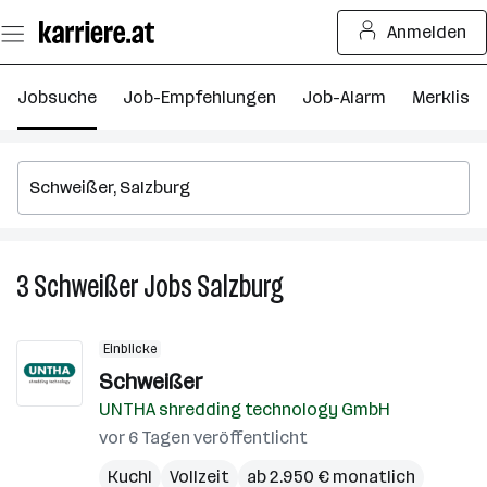
Zum
Anmelden
Seiteninhalt
springen
Jobsuche
Job-Empfehlungen
Job-Alarm
Merkliste
3
Schweißer
Jobs
Salzburg
3
Schweißer
Jobs
Einblicke
in
Schweißer
Salzburg
UNTHA shredding technology GmbH
vor 6 Tagen veröffentlicht
Kuchl
Vollzeit
ab 2.950 € monatlich