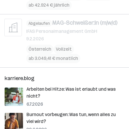
ab 42.924 € jährlich
MAG-Schweißer:in (m/w/d)
Abgelaufen
IFAS Personalmanagement GmbH
9.2.2026
Österreich
Vollzeit
ab 3.049,41 € monatlich
karriere.blog
Arbeiten bei Hitze: Was ist erlaubt und was
nicht?
6.7.2026
Burnout vorbeugen: Was tun, wenn alles zu
viel wird?