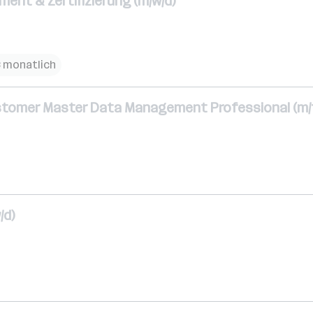
ent & Zertifizierung (m/w/d)
€ monatlich
tomer Master Data Management Professional (m/f
/d)