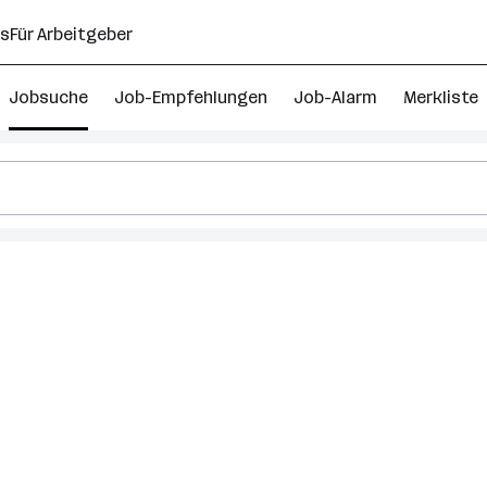
ns
Für Arbeitgeber
Jobsuche
Job-Empfehlungen
Job-Alarm
Merkliste
anagement
uck