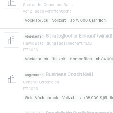
Santander Consumer Bank
vor 2 Tagen veröffentlicht
Vöcklabruck
Vollzeit
ab 75.000 € jährlich
Strategischer Einkauf (w/m/d)
Abgelaufen
Hawle Beteiligungsgesellschaft m.b.H.
17.7.2026
Vöcklabruck
Teilzeit
Homeoffice
ab 34.000
Business Coach KMU
Abgelaufen
Generali Österreich
17.7.2026
Wels
,
Vöcklabruck
Vollzeit
ab 38.000 € jährli