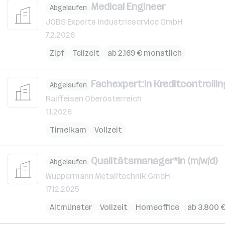
Medical Engineer
Abgelaufen
JOBS Experts Industrieservice GmbH
7.2.2026
Zipf
Teilzeit
ab 2.169 € monatlich
Fachexpert:in Kreditcontroll
Abgelaufen
Raiffeisen Oberösterreich
1.1.2026
Timelkam
Vollzeit
Qualitätsmanager*in (m/w/d)
Abgelaufen
Wuppermann Metalltechnik GmbH
17.12.2025
Altmünster
Vollzeit
Homeoffice
ab 3.800 