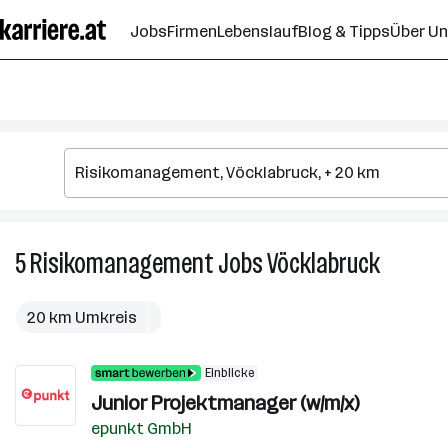
Zum
Jobs
Firmen
Lebenslauf
Blog & Tipps
Über U
Seiteninhalt
springen
5
Risikomanagement
Jobs
Vöcklabruck
5
Risikom
Jobs
20 km Umkreis
in
Vöcklabr
Einblicke
Junior Projektmanager (w/m/x)
epunkt GmbH