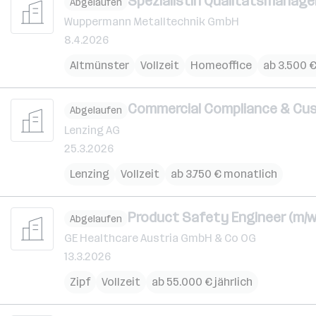
SpezialistIn Qualitätsmanagem
Abgelaufen
Wuppermann Metalltechnik GmbH
8.4.2026
Altmünster
Vollzeit
Homeoffice
ab 3.500 
Commercial Compliance & Cus
Abgelaufen
Lenzing AG
25.3.2026
Lenzing
Vollzeit
ab 3.750 € monatlich
Product Safety Engineer (m/w
Abgelaufen
GE Healthcare Austria GmbH & Co OG
13.3.2026
Zipf
Vollzeit
ab 55.000 € jährlich