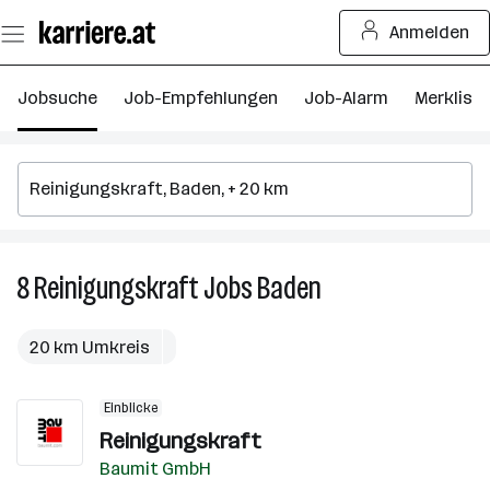
Zum
Anmelden
Seiteninhalt
springen
Jobsuche
Job-Empfehlungen
Job-Alarm
Merkliste
8
Reinigungskraft
Jobs
Baden
8
Reinigungskraft
Jobs
20 km Umkreis
in
Baden
Einblicke
Reinigungskraft
Baumit GmbH