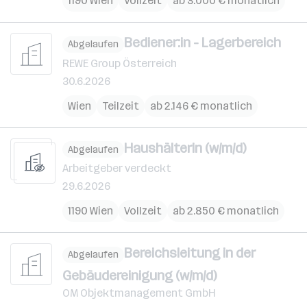
1190 Wien
Vollzeit
ab 3.000 € monatlich
Bediener:in - Lagerbereich
Abgelaufen
REWE Group Österreich
30.6.2026
Wien
Teilzeit
ab 2.146 € monatlich
Haushälterin (w/m/d)
Abgelaufen
Arbeitgeber verdeckt
29.6.2026
1190 Wien
Vollzeit
ab 2.850 € monatlich
Bereichsleitung in der
Abgelaufen
Gebäudereinigung (w/m/d)
OM Objektmanagement GmbH