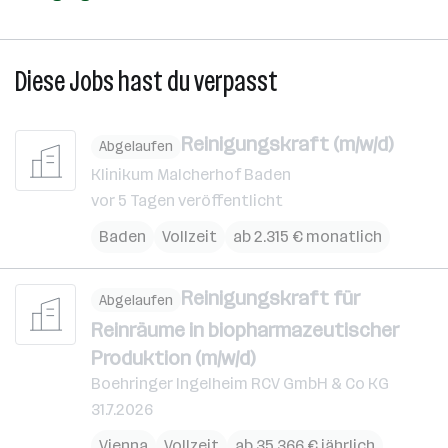
Diese Jobs hast du verpasst
Reinigungskraft (m/w/d)
Abgelaufen
Klinikum Malcherhof Baden
vor 5 Tagen veröffentlicht
Baden
Vollzeit
ab 2.315 € monatlich
Reinigungskraft für
Abgelaufen
Reinräume in biopharmazeutischer
Produktion (m/w/d)
Boehringer Ingelheim RCV GmbH & Co KG
31.7.2026
Vienna
Vollzeit
ab 35.366 € jährlich