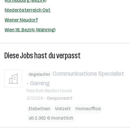
Korneuburg (Bezirk)
Niederösterreich Ost
Wiener Neudorf
Wien 18. Bezirk (Währing)
Diese Jobs hast du verpasst
Communications Specialist
Abgelaufen
- Gaming
Red Bull Media House
3.7.2026
Gesponsert
Elsbethen
Vollzeit
Homeoffice
ab 2.362 € monatlich