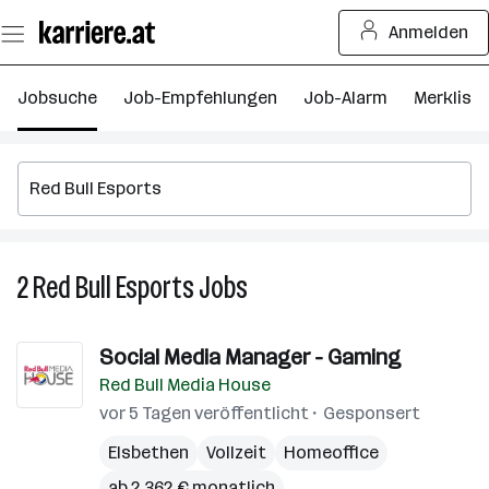
Zum
Anmelden
Seiteninhalt
springen
Jobsuche
Job-Empfehlungen
Job-Alarm
Merkliste
2
Red Bull Esports
Jobs
2
Red
Bull
Social Media Manager - Gaming
Esports
Red Bull Media House
Jobs
vor 5 Tagen veröffentlicht
Gesponsert
Elsbethen
Vollzeit
Homeoffice
ab 2.362 € monatlich