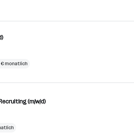
d)
9 € monatlich
ecruiting (m/w/d)
natlich