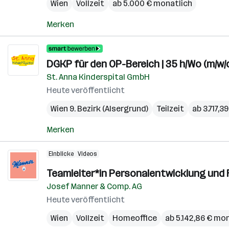
Wien
Vollzeit
ab 5.000 € monatlich
Merken
DGKP für den OP-Bereich | 35 h/Wo (m/w/
St. Anna Kinderspital GmbH
Heute veröffentlicht
Wien 9. Bezirk (Alsergrund)
Teilzeit
ab 3.717,3
Merken
Einblicke
Videos
Teamleiter*in Personalentwicklung und R
Josef Manner & Comp. AG
Heute veröffentlicht
Wien
Vollzeit
Homeoffice
ab 5.142,86 € mo