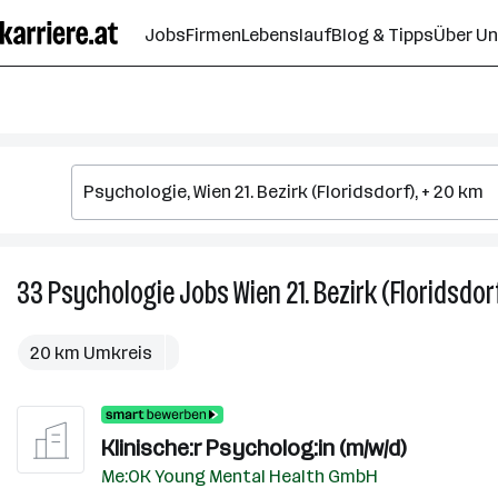
Zum
Jobs
Firmen
Lebenslauf
Blog & Tipps
Über U
Seiteninhalt
springen
33
Psychologie
Jobs
Wien 21. Bezirk (Floridsdor
20 km Umkreis
Klinische:r Psycholog:in (m/w/d)
Me:OK Young Mental Health GmbH