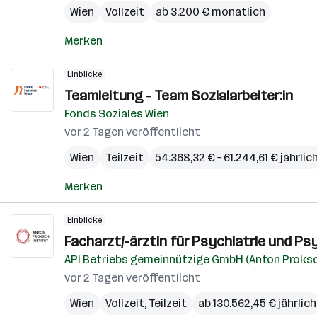
Wien
Vollzeit
ab 3.200 € monatlich
Merken
Einblicke
Teamleitung - Team Sozialarbeiter:in
Fonds Soziales Wien
vor 2 Tagen veröffentlicht
Wien
Teilzeit
54.368,32 € – 61.244,61 € jährlic
Merken
Einblicke
Facharzt/-ärztin für Psychiatrie und Psy
API Betriebs gemeinnützige GmbH (Anton Proksc
vor 2 Tagen veröffentlicht
Wien
Vollzeit, Teilzeit
ab 130.562,45 € jährlich