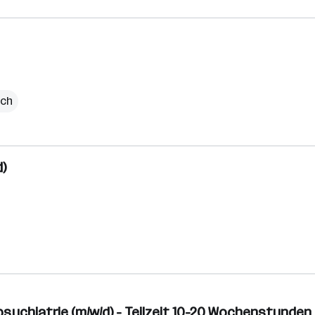
ich
)
psychiatrie (m/w/d) - Teilzeit 10-20 Wochenstunden