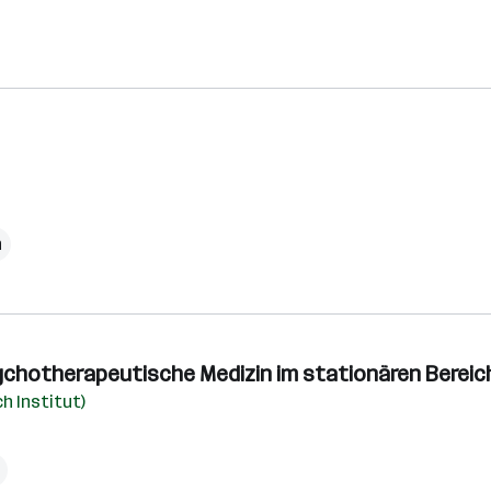
h
chotherapeutische Medizin im stationären Bereich (m
h Institut)