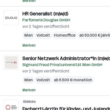
Merken
HR Generalist (m/w/d)
Parfümerie Douglas GmbH
vor 2 Tagen veröffentlicht
Wien
Vollzeit
Homeoffice
ab 50.000 € jährl
Merken
Senior Netzwerk Administrator*in (m/w/d
Sigmund Freud Privatuniversität Wien GmbH
vor 2 Tagen veröffentlicht
Wien
Vollzeit
ab 5.500 € monatlich
Merken
Einblicke
Facharzt/-ärztin für Kinder- und Jugend