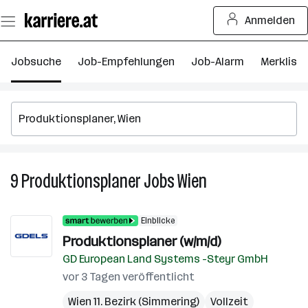
Zum
Anmelden
Seiteninhalt
springen
Jobsuche
Job-Empfehlungen
Job-Alarm
Merkliste
9
Produktionsplaner
Jobs
Wien
9
Produktionsplaner
Jobs
Einblicke
in
Produktionsplaner (w/m/d)
Wien
GD European Land Systems -Steyr GmbH
vor 3 Tagen veröffentlicht
Wien 11. Bezirk (Simmering)
Vollzeit