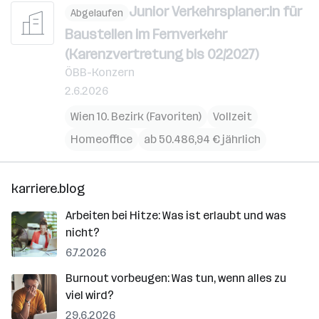
Junior Verkehrsplaner:in für
Abgelaufen
Baustellen im Fernverkehr
(Karenzvertretung bis 02/2027)
ÖBB-Konzern
2.6.2026
Wien 10. Bezirk (Favoriten)
Vollzeit
Homeoffice
ab 50.486,94 € jährlich
karriere.blog
Arbeiten bei Hitze: Was ist erlaubt und was
nicht?
6.7.2026
Burnout vorbeugen: Was tun, wenn alles zu
viel wird?
29.6.2026