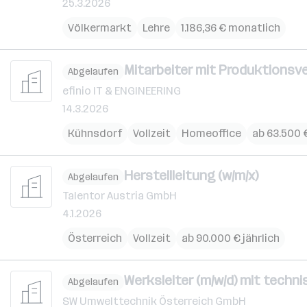
25.3.2026
Völkermarkt
Lehre
1.186,36 € monatlich
Mitarbeiter mit Produktionsv
Abgelaufen
efinio IT & ENGINEERING
14.3.2026
Kühnsdorf
Vollzeit
Homeoffice
ab 63.500 €
Herstellleitung (w/m/x)
Abgelaufen
Talentor Austria GmbH
4.1.2026
Österreich
Vollzeit
ab 90.000 € jährlich
Werksleiter (m/w/d) mit techn
Abgelaufen
SW Umwelttechnik Österreich GmbH