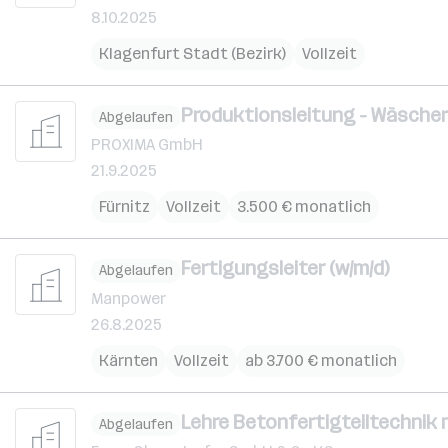
8.10.2025
Klagenfurt Stadt (Bezirk)
Vollzeit
Produktionsleitung - Wäschere
Abgelaufen
PROXIMA GmbH
21.9.2025
Fürnitz
Vollzeit
3.500 € monatlich
Fertigungsleiter (w/m/d)
Abgelaufen
Manpower
26.8.2025
Kärnten
Vollzeit
ab 3.700 € monatlich
Lehre Betonfertigteiltechnik m 
Abgelaufen