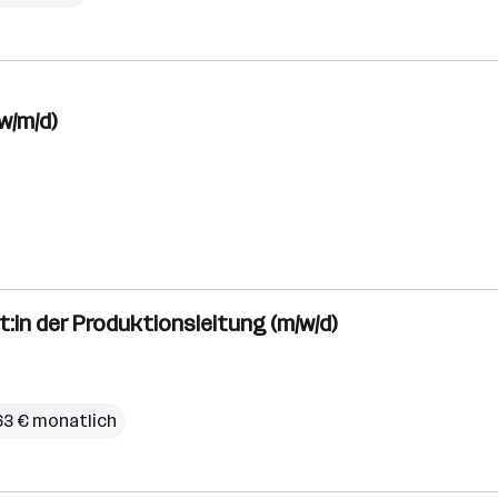
w/m/d)
:in der Produktionsleitung (m/w/d)
,63 € monatlich