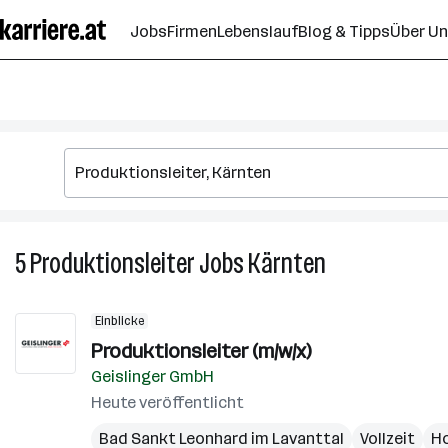
Zum
Jobs
Firmen
Lebenslauf
Blog & Tipps
Über U
Seiteninhalt
springen
5
Produktionsleiter
Jobs
Kärnten
5
Produktionsleit
Jobs
Einblicke
in
Produktionsleiter (m/w/x)
Kärnten
Geislinger GmbH
Heute veröffentlicht
Bad Sankt Leonhard im Lavanttal
Vollzeit
H