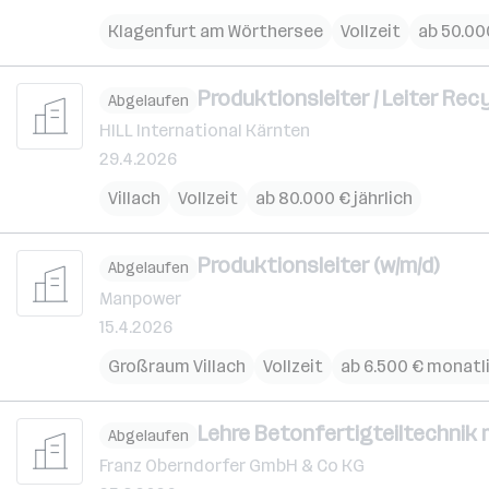
Klagenfurt am Wörthersee
Vollzeit
ab 50.000
Produktionsleiter / Leiter Rec
Abgelaufen
HILL International Kärnten
29.4.2026
Villach
Vollzeit
ab 80.000 € jährlich
Produktionsleiter (w/m/d)
Abgelaufen
Manpower
15.4.2026
Großraum Villach
Vollzeit
ab 6.500 € monatl
Lehre Betonfertigteiltechnik m 
Abgelaufen
Franz Oberndorfer GmbH & Co KG