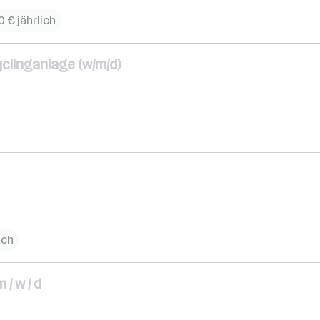
 € jährlich
yclinganlage (w/m/d)
ich
/ w / d