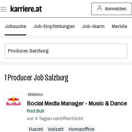
Zum
Anmelden
Seiteninhalt
springen
Jobsuche
Job-Empfehlungen
Job-Alarm
Merkliste
1
Producer
Job
Salzburg
1
Producer
Job
Einblicke
in
Social Media Manager - Music & Dance
Salzburg
Red Bull
vor 4 Tagen veröffentlicht
Fuschl
Vollzeit
Homeoffice