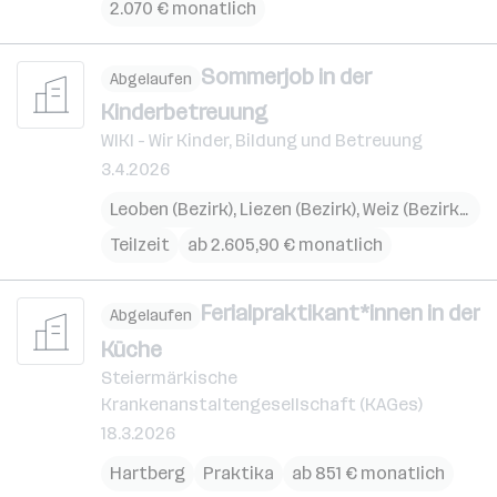
2.070 € monatlich
Sommerjob in der
Abgelaufen
Kinderbetreuung
WIKI - Wir Kinder, Bildung und Betreuung
3.4.2026
Leoben (Bezirk)
,
Liezen (Bezirk)
,
Weiz (Bezirk)
,
Lei
Teilzeit
ab 2.605,90 € monatlich
Ferialpraktikant*innen in der
Abgelaufen
Küche
Steiermärkische
Krankenanstaltengesellschaft (KAGes)
18.3.2026
Hartberg
Praktika
ab 851 € monatlich