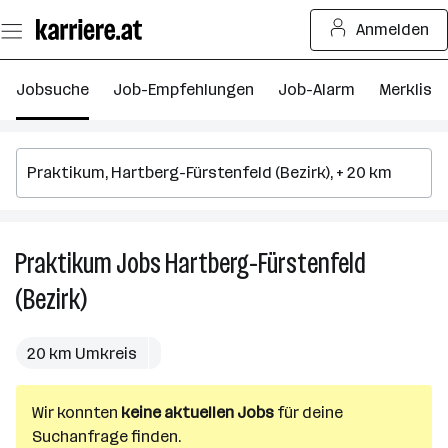
Zum
Anmelden
Seiteninhalt
springen
Jobsuche
Job-Empfehlungen
Job-Alarm
Merkliste
Praktikum
Jobs
Hartberg-Fürstenfeld
P
J
(Bezirk)
in
H
Fü
20 km Umkreis
(B
Wir konnten
keine aktuellen Jobs
für deine
Suchanfrage finden.