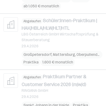
ab 1.050 € monatlich
Schüler:innen-Praktikum |
Abgelaufen
HAK/HBLA/HLW/HLT/HTL
LBG Österreich GmbH Wirtschaftsprüfung &
Steuerberatung
29.4.2026
Großpetersdorf
,
Mattersburg
,
Oberpullendorf
Praktika
1.600 € monatlich
Praktikum Partner &
Abgelaufen
Customer Service 2026 (m/w/d)
RINGANA GmbH
29.4.2026
Sankt Johann in der Haide
Praktika