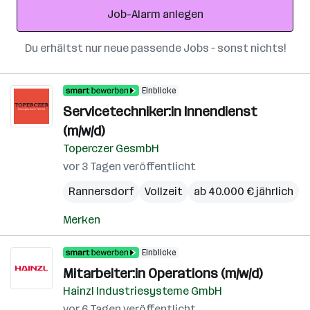
Job-Alarm anlegen
Du erhältst nur neue passende Jobs – sonst nichts!
Einblicke
Servicetechniker:in Innendienst
(m/w/d)
Toperczer GesmbH
vor 3 Tagen veröffentlicht
Rannersdorf
Vollzeit
ab 40.000 € jährlich
Merken
Einblicke
Mitarbeiter:in Operations (m/w/d)
Hainzl Industriesysteme GmbH
vor 6 Tagen veröffentlicht