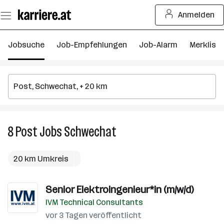
Zum
Anmelden
Seiteninhalt
springen
Jobsuche
Job-Empfehlungen
Job-Alarm
Merkliste
8
Post
Jobs
Schwechat
8
Post
Jobs
20 km Umkreis
in
Schwechat
Senior Elektroingenieur*in (m/w/d)
IVM Technical Consultants
vor 3 Tagen veröffentlicht