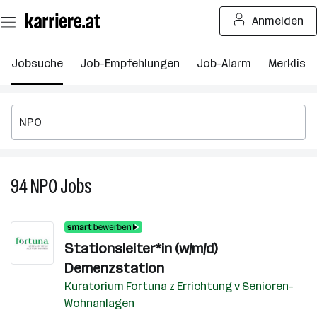
Zum
Anmelden
Seiteninhalt
springen
Jobsuche
Job-Empfehlungen
Job-Alarm
Merkliste
94
NPO
Jobs
94
NPO
Jobs
Stationsleiter*in (w/m/d)
Demenzstation
Kuratorium Fortuna z Errichtung v Senioren-
Wohnanlagen