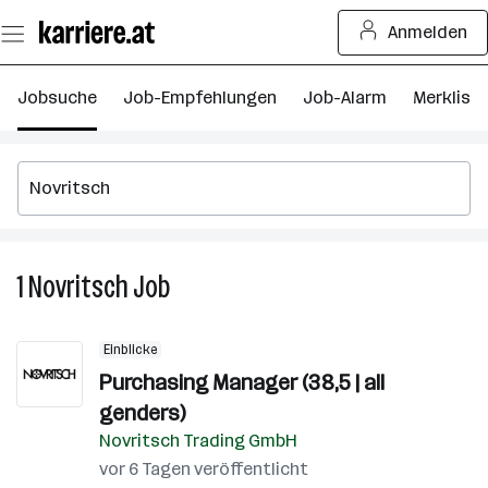
Zum
Anmelden
Seiteninhalt
springen
Jobsuche
Job-Empfehlungen
Job-Alarm
Merkliste
1
Novritsch
Job
1
Novritsch
Job
Einblicke
Purchasing Manager (38,5 | all
genders)
Novritsch Trading GmbH
vor 6 Tagen veröffentlicht