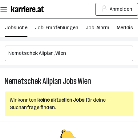
Zum
Anmelden
Seiteninhalt
springen
Jobsuche
Job-Empfehlungen
Job-Alarm
Merkliste
Nemetschek Allplan
Jobs
Wien
Nemetschek
Allplan
Jobs
Wir konnten
keine aktuellen Jobs
für deine
in
Suchanfrage finden.
Wien