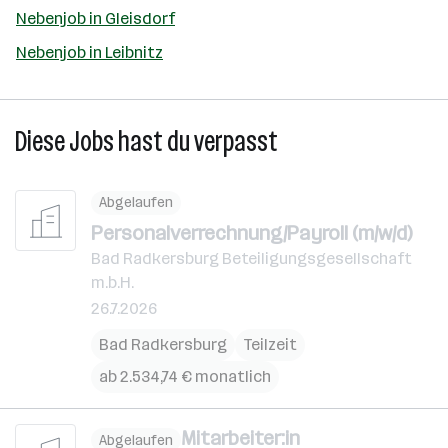
Nebenjob in Gleisdorf
Nebenjob in Leibnitz
Diese Jobs hast du verpasst
Abgelaufen
Personalverrechnung/Payroll (m/w/d)
Bad Radkersburg Beteiligungsgesellschaft
m.b.H.
26.7.2026
Bad Radkersburg
Teilzeit
ab 2.534,74 € monatlich
Mitarbeiter:in
Abgelaufen