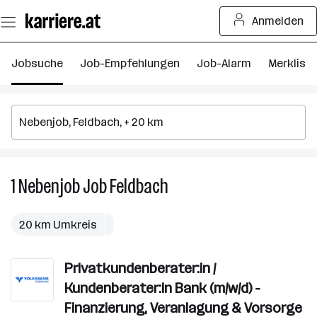
Zum
Anmelden
Seiteninhalt
springen
Jobsuche
Job-Empfehlungen
Job-Alarm
Merkliste
1
Nebenjob
Job
Feldbach
1
Nebenjob
Job
20 km Umkreis
in
Feldbach
Privatkundenberater:in /
Kundenberater:in Bank (m/w/d) -
Finanzierung, Veranlagung & Vorsorge