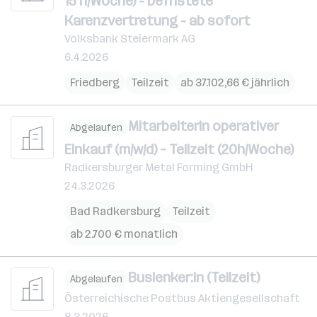
15 h/Woche) - befristete
Karenzvertretung - ab sofort
Volksbank Steiermark AG
6.4.2026
Friedberg
Teilzeit
ab 37.102,66 € jährlich
MitarbeiterIn operativer
Abgelaufen
Einkauf (m/w/d) – Teilzeit (20h/Woche)
Radkersburger Metal Forming GmbH
24.3.2026
Bad Radkersburg
Teilzeit
ab 2.700 € monatlich
Buslenker:in (Teilzeit)
Abgelaufen
Österreichische Postbus Aktiengesellschaft
8.3.2026