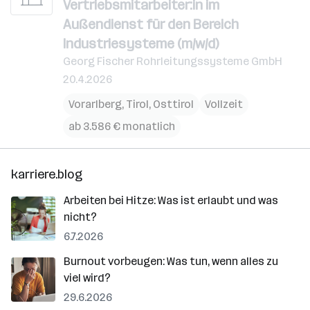
Vertriebsmitarbeiter:in im
Außendienst für den Bereich
Industriesysteme (m/w/d)
Georg Fischer Rohrleitungssysteme GmbH
20.4.2026
Vorarlberg
,
Tirol
,
Osttirol
Vollzeit
ab 3.586 € monatlich
karriere.blog
Arbeiten bei Hitze: Was ist erlaubt und was
nicht?
6.7.2026
Burnout vorbeugen: Was tun, wenn alles zu
viel wird?
29.6.2026