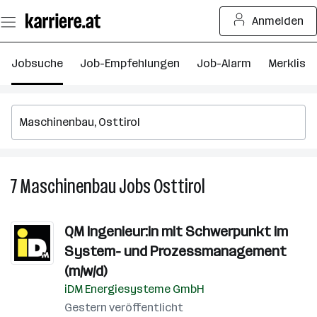
Zum
Anmelden
Seiteninhalt
springen
Jobsuche
Job-Empfehlungen
Job-Alarm
Merkliste
7
Maschinenbau
Jobs
Osttirol
7
Maschinenbau
Jobs
QM Ingenieur:in mit Schwerpunkt im
in
System- und Prozessmanagement
Osttirol
(m/w/d)
iDM Energiesysteme GmbH
Gestern veröffentlicht