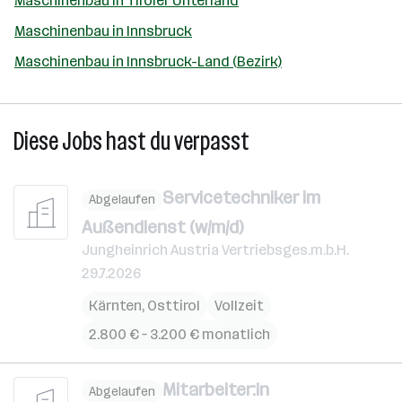
Maschinenbau in Tiroler Unterland
Maschinenbau in Innsbruck
Maschinenbau in Innsbruck-Land (Bezirk)
Diese Jobs hast du verpasst
Servicetechniker im
Abgelaufen
Außendienst (w/m/d)
Jungheinrich Austria Vertriebsges.m.b.H.
29.7.2026
Kärnten
,
Osttirol
Vollzeit
2.800 € – 3.200 € monatlich
Mitarbeiter:in
Abgelaufen