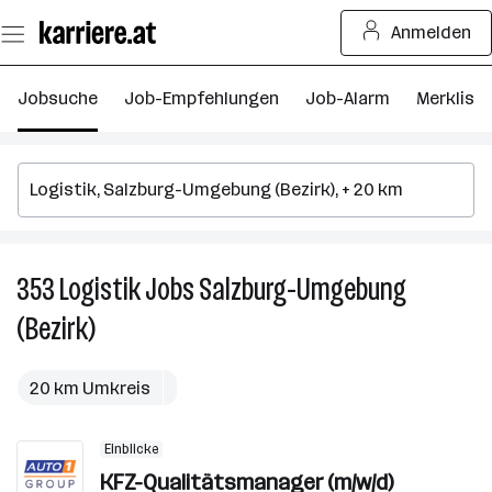
Zum
Anmelden
Seiteninhalt
springen
Jobsuche
Job-Empfehlungen
Job-Alarm
Merkliste
353
Logistik
Jobs
Salzburg-Umgebung
3
Lo
(Bezirk)
J
in
Sa
20 km Umkreis
U
(B
Einblicke
KFZ-Qualitätsmanager (m/w/d)