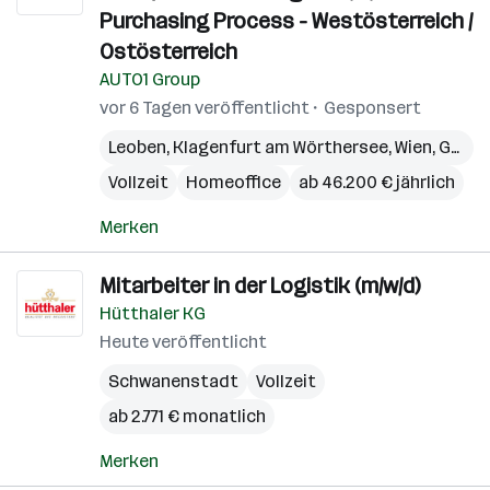
Purchasing Process - Westösterreich /
Ostösterreich
AUTO1 Group
vor 6 Tagen veröffentlicht
Gesponsert
Leoben
,
Klagenfurt am Wörthersee
,
Wien
,
Graz
,
Vollzeit
Homeoffice
ab 46.200 € jährlich
Merken
Mitarbeiter in der Logistik (m/w/d)
Hütthaler KG
Heute veröffentlicht
Schwanenstadt
Vollzeit
ab 2.771 € monatlich
Merken