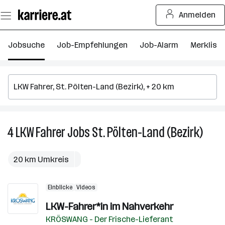
Zum
Anmelden
Seiteninhalt
springen
Jobsuche
Job-Empfehlungen
Job-Alarm
Merkliste
4
LKW Fahrer
Jobs
St. Pölten-Land (Bezirk)
4
LKW
Fahre
20 km Umkreis
Jobs
in
Einblicke
Videos
St.
Pölte
LKW-Fahrer*in im Nahverkehr
Land
KRÖSWANG - Der Frische-Lieferant