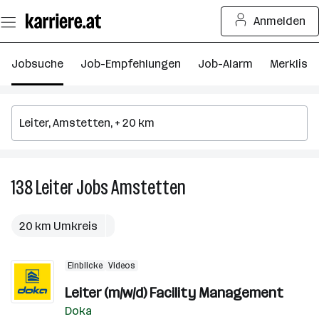
Zum
Anmelden
Seiteninhalt
springen
Jobsuche
Job-Empfehlungen
Job-Alarm
Merkliste
138
Leiter
Jobs
Amstetten
138
Leiter
Jobs
20 km Umkreis
in
Amstetten
Einblicke
Videos
Leiter (m/w/d) Facility Management
Doka