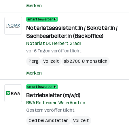
Merken
Notariatsassistent:in / Sekretär:in /
Sachbearbeiter:in (Backoffice)
Notariat Dr. Herbert Gradl
vor 6 Tagen veröffentlicht
Perg
Vollzeit
ab 2.700 € monatlich
Merken
Betriebsleiter (m/w/d)
RWA Raiffeisen Ware Austria
Gestern veröffentlicht
Oed bei Amstetten
Vollzeit