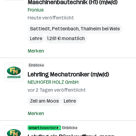
Maschinenbautechnik (H1) (m/w/d)
Fronius
Heute veröffentlicht
Sattledt
,
Pettenbach
,
Thalheim bei Wels
Lehre
1.261 € monatlich
Merken
Einblicke
Lehrling Mechatroniker (m/w/d)
NEUHOFER HOLZ GmbH
vor 2 Tagen veröffentlicht
Zell am Moos
Lehre
Merken
Einblicke