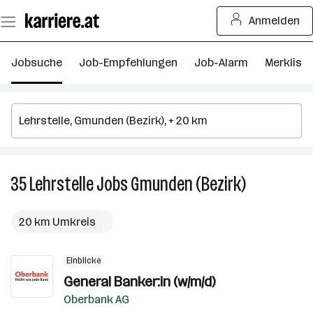
Zum
Anmelden
Seiteninhalt
springen
Jobsuche
Job-Empfehlungen
Job-Alarm
Merkliste
35
Lehrstelle
Jobs
Gmunden (Bezirk)
35
Lehrstelle
Jobs
20 km Umkreis
in
Gmunden
Einblicke
(Bezirk)
General Banker:in (w/m/d)
Oberbank AG