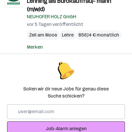
Lehrling als Bürokauffrau/- mann
(m/w/d)
NEUHOFER HOLZ GmbH
vor 5 Tagen veröffentlicht
Zell am Moos
Lehre
856,14 € monatlich
Merken
Sollen wir dir neue Jobs für genau diese
Suche schicken?
E-
Mail-
Adresse
Job-Alarm anlegen