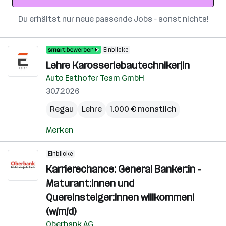
Du erhältst nur neue passende Jobs – sonst nichts!
Einblicke
Lehre Karosseriebautechniker|in
Auto Esthofer Team GmbH
30.7.2026
Regau
Lehre
1.000 € monatlich
Merken
Einblicke
Karrierechance: General Banker:in -
Maturant:innen und
Quereinsteiger:innen willkommen!
(w/m/d)
Oberbank AG