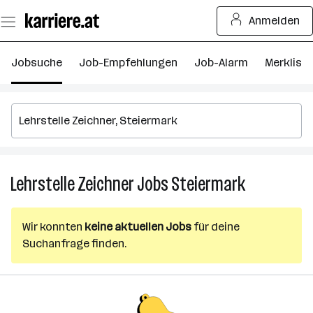
Zum
Anmelden
Seiteninhalt
springen
Jobsuche
Job-Empfehlungen
Job-Alarm
Merkliste
Lehrstelle Zeichner
Jobs
Steiermark
Lehrstelle
Zeichner
Jobs
Wir konnten
keine aktuellen Jobs
für deine
in
Suchanfrage finden.
Steiermark