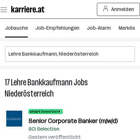
Zum
Anmelden
Seiteninhalt
springen
Jobsuche
Job-Empfehlungen
Job-Alarm
Merkliste
17
Lehre Bankkaufmann
Jobs
17
Le
Niederösterreich
B
J
in
Ni
Senior Corporate Banker (m/w/d)
SCI Selection
Gestern veröffentlicht