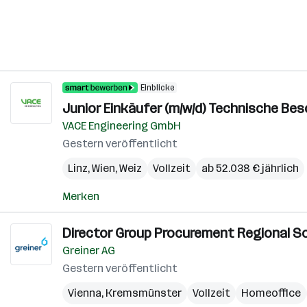
Einblicke
Junior Einkäufer (m/w/d) Technische Be
VACE Engineering GmbH
Gestern veröffentlicht
Linz
,
Wien
,
Weiz
Vollzeit
ab 52.038 € jährlich
Merken
Director Group Procurement Regional Sou
Greiner AG
Gestern veröffentlicht
Vienna
,
Kremsmünster
Vollzeit
Homeoffice