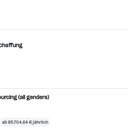
schaffung
rcing (all genders)
ab 85.704,64 € jährlich