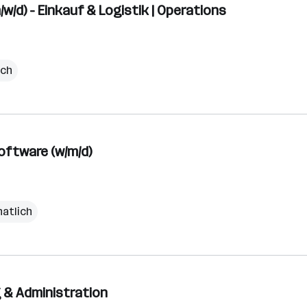
w/d) - Einkauf & Logistik | Operations
ich
oftware (w/m/d)
natlich
 & Administration