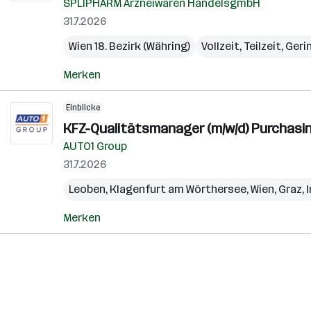
SPLIPHARM Arzneiwaren HandelsgmbH
31.7.2026
Wien 18. Bezirk (Währing)
Vollzeit, Teilzeit, Ger
Merken
Einblicke
KFZ-Qualitätsmanager (m/w/d) Purchasin
AUTO1 Group
31.7.2026
Leoben
,
Klagenfurt am Wörthersee
,
Wien
,
Graz
,
Merken