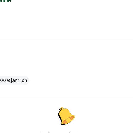
esmbH
00 € jährlich