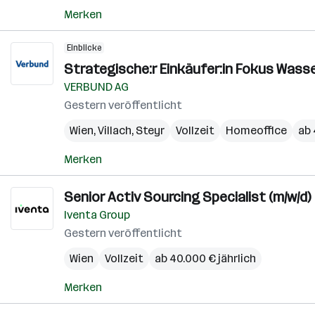
Merken
Einblicke
Strategische:r Einkäufer:in Fokus Wass
VERBUND AG
Gestern veröffentlicht
Wien
,
Villach
,
Steyr
Vollzeit
Homeoffice
ab 
Merken
Senior Activ Sourcing Specialist (m/w/d)
Iventa Group
Gestern veröffentlicht
Wien
Vollzeit
ab 40.000 € jährlich
Merken