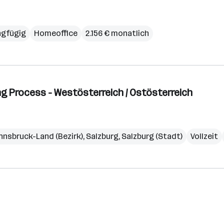
ingfügig
Homeoffice
2.156 € monatlich
g Process - Westösterreich / Ostösterreich
Innsbruck-Land (Bezirk)
,
Salzburg
,
Salzburg (Stadt)
Vollzeit