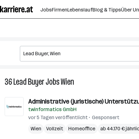
Zum
Jobs
Firmen
Lebenslauf
Blog & Tipps
Über U
Seiteninhalt
springen
36
Lead Buyer
Jobs
Wien
36
Lead
Buyer
Administrative (juristische) Unterstützu
Jobs
twinformatics GmbH
in
Wien
vor 5 Tagen veröffentlicht
Gesponsert
Wien
Vollzeit
Homeoffice
ab 44.170 € jährli