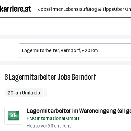
Zum
Jobs
Firmen
Lebenslauf
Blog & Tipps
Über U
Seiteninhalt
springen
6
Lagermitarbeiter
Jobs
Berndorf
6
Lagermitarbeite
Jobs
20 km Umkreis
in
Berndorf
Lagermitarbeiter im Wareneingang (all g
PMC International GmbH
Heute veröffentlicht