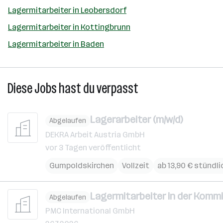
Lagermitarbeiter in Leobersdorf
Lagermitarbeiter in Kottingbrunn
Lagermitarbeiter in Baden
Diese Jobs hast du verpasst
Lagerarbeiter (m/w/d)
Abgelaufen
DEKRA Arbeit Austria GmbH
vor 3 Tagen veröffentlicht
Gumpoldskirchen
Vollzeit
ab 13,90 € stündli
Lagermitarbeiter in der Kommi
Abgelaufen
PMC International GmbH