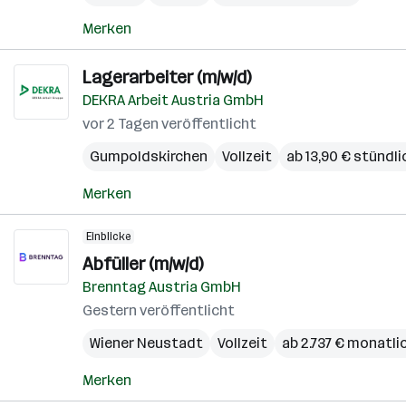
Merken
Lagerarbeiter (m/w/d)
DEKRA Arbeit Austria GmbH
vor 2 Tagen veröffentlicht
Gumpoldskirchen
Vollzeit
ab 13,90 € stündli
Merken
Einblicke
Abfüller (m/w/d)
Brenntag Austria GmbH
Gestern veröffentlicht
Wiener Neustadt
Vollzeit
ab 2.737 € monatli
Merken