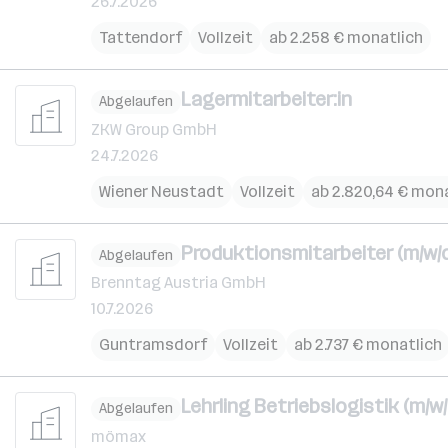
26.7.2026
Tattendorf
Vollzeit
ab 2.258 € monatlich
Lagermitarbeiter:in
Abgelaufen
ZKW Group GmbH
24.7.2026
Wiener Neustadt
Vollzeit
ab 2.820,64 € mon
Produktionsmitarbeiter (m/w/d
Abgelaufen
Brenntag Austria GmbH
10.7.2026
Guntramsdorf
Vollzeit
ab 2.737 € monatlich
Lehrling Betriebslogistik (m/w/
Abgelaufen
mömax