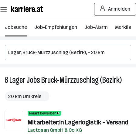
Zum
Anmelden
Seiteninhalt
springen
Jobsuche
Job-Empfehlungen
Job-Alarm
Merkliste
6
Lager
Jobs
Bruck-Mürzzuschlag (Bezirk)
6
Lager
Jobs
20 km Umkreis
in
Bruck
Mürzz
Mitarbeiter:in Lagerlogistik – Versand
(Bezir
Lactosan GmbH & Co KG