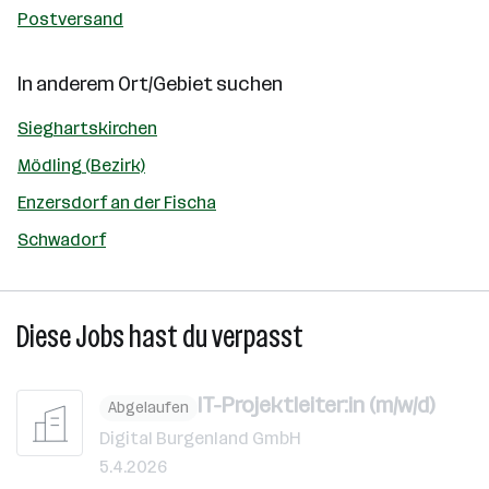
Postversand
In anderem Ort/Gebiet suchen
Sieghartskirchen
Mödling (Bezirk)
Enzersdorf an der Fischa
Schwadorf
Diese Jobs hast du verpasst
IT-Projektleiter:in (m/w/d)
Abgelaufen
Digital Burgenland GmbH
5.4.2026