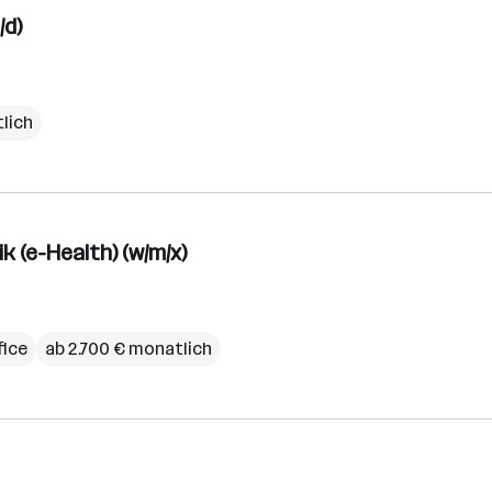
/d)
lich
 (e-Health) (w/m/x)
ice
ab 2.700 € monatlich