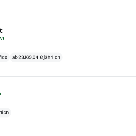
t
V)
ice
ab 23.169,04 € jährlich
h
rlich