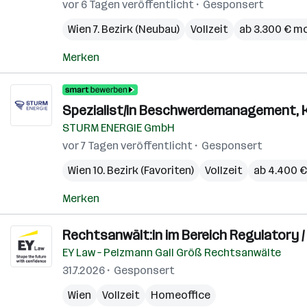
vor 6 Tagen veröffentlicht
Gesponsert
Wien 7. Bezirk (Neubau)
Vollzeit
ab 3.300 € m
Merken
Spezialist/in Beschwerdemanagement, 
STURM ENERGIE GmbH
vor 7 Tagen veröffentlicht
Gesponsert
Wien 10. Bezirk (Favoriten)
Vollzeit
ab 4.400 
Merken
Rechtsanwält:in im Bereich Regulatory / 
EY Law – Pelzmann Gall Größ Rechtsanwälte
31.7.2026
Gesponsert
Wien
Vollzeit
Homeoffice