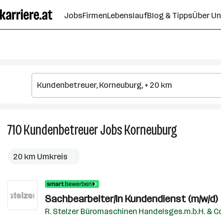
Zum
Jobs
Firmen
Lebenslauf
Blog & Tipps
Über U
Seiteninhalt
springen
710
Kundenbetreuer
Jobs
Korneuburg
710
Kundenbetr
Jobs
20 km Umkreis
in
Korneuburg
Sachbearbeiter/in Kundendienst (m/w/d)
R. Stelzer Büromaschinen Handelsges.m.b.H. & C