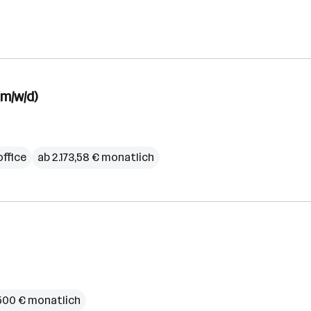
m/w/d)
ffice
ab 2.173,58 € monatlich
500 € monatlich