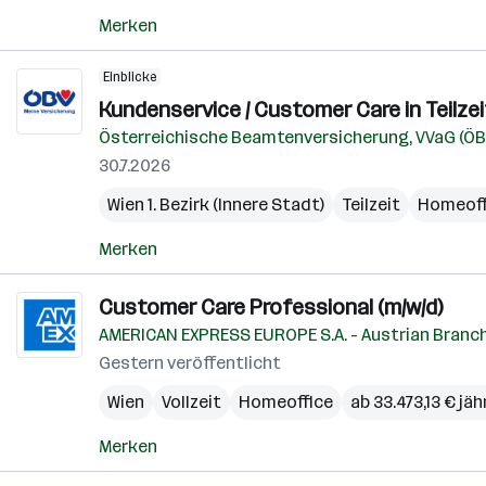
Merken
Einblicke
Kundenservice / Customer Care in Teilzei
Österreichische Beamtenversicherung, VVaG (ÖB
30.7.2026
Wien 1. Bezirk (Innere Stadt)
Teilzeit
Homeoff
Merken
Customer Care Professional (m/w/d)
AMERICAN EXPRESS EUROPE S.A. - Austrian Branc
Gestern veröffentlicht
Wien
Vollzeit
Homeoffice
ab 33.473,13 € jäh
Merken