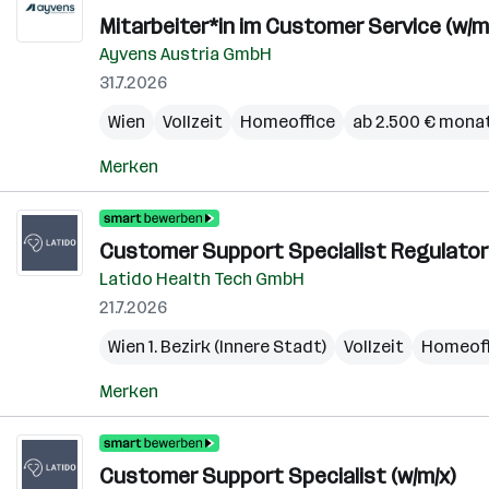
Mitarbeiter*in im Customer Service (w/m
Ayvens Austria GmbH
31.7.2026
Wien
Vollzeit
Homeoffice
ab 2.500 € monat
Merken
Customer Support Specialist Regulatorik
Latido Health Tech GmbH
21.7.2026
Wien 1. Bezirk (Innere Stadt)
Vollzeit
Homeoff
Merken
Customer Support Specialist (w/m/x)