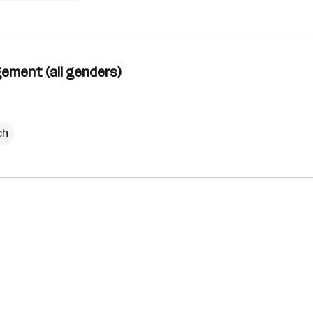
ment (all genders)
ch