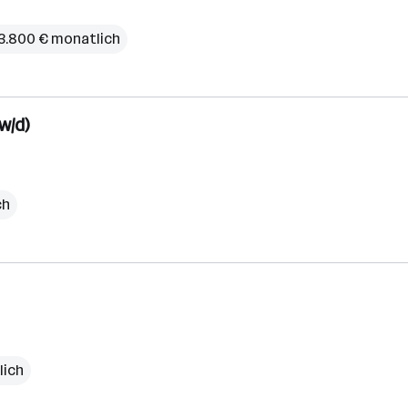
 3.800 € monatlich
w/d)
ch
lich