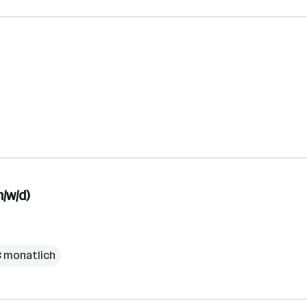
/w/d)
€ monatlich