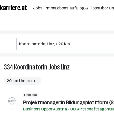
Zum
Jobs
Firmen
Lebenslauf
Blog & Tipps
Über U
Seiteninhalt
springen
334
Koordinatorin
Jobs
Linz
334
Koordinatorin
Jobs
20 km Umkreis
in
Linz
Einblicke
Projektmanager:in Bildungsplattform (
Business Upper Austria - OÖ Wirtschaftsagent