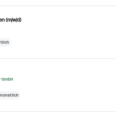
n (m/w/d)
tlich
ur GmbH
 monatlich