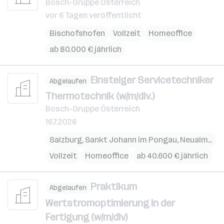
Bosch-Gruppe Österreich
vor 6 Tagen veröffentlicht
Bischofshofen
Vollzeit
Homeoffice
ab 80.000 € jährlich
Einsteiger Servicetechniker
Abgelaufen
Thermotechnik (w/m/div.)
Bosch-Gruppe Österreich
16.7.2026
Salzburg
,
Sankt Johann im Pongau
,
Neualm
,
Kuc
Vollzeit
Homeoffice
ab 40.600 € jährlich
Praktikum
Abgelaufen
Wertstromoptimierung in der
Fertigung (w/m/div)