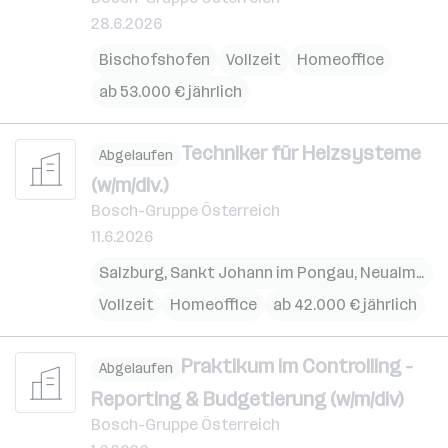
28.6.2026
Bischofshofen
Vollzeit
Homeoffice
ab 53.000 € jährlich
Techniker für Heizsysteme
Abgelaufen
(w/m/div.)
Bosch-Gruppe Österreich
11.6.2026
Salzburg
,
Sankt Johann im Pongau
,
Neualm
,
Kuc
Vollzeit
Homeoffice
ab 42.000 € jährlich
Praktikum im Controlling -
Abgelaufen
Reporting & Budgetierung (w/m/div)
Bosch-Gruppe Österreich