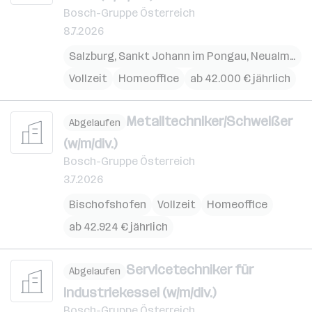
Bosch-Gruppe Österreich
8.7.2026
Salzburg
,
Sankt Johann im Pongau
,
Neualm
,
Kuc
Vollzeit
Homeoffice
ab 42.000 € jährlich
Metalltechniker/Schweißer
Abgelaufen
(w/m/div.)
Bosch-Gruppe Österreich
3.7.2026
Bischofshofen
Vollzeit
Homeoffice
ab 42.924 € jährlich
Servicetechniker für
Abgelaufen
Industriekessel (w/m/div.)
Bosch-Gruppe Österreich