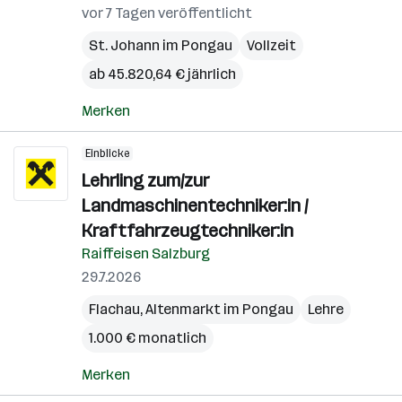
(Be
vor 7 Tagen veröffentlicht
St. Johann im Pongau
Vollzeit
ab 45.820,64 € jährlich
Merken
Einblicke
Lehrling zum/zur
Landmaschinentechniker:in /
Kraftfahrzeugtechniker:in
Raiffeisen Salzburg
29.7.2026
Flachau
,
Altenmarkt im Pongau
Lehre
1.000 € monatlich
Merken