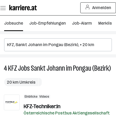
Zum
Anmelden
Seiteninhalt
springen
Jobsuche
Job-Empfehlungen
Job-Alarm
Merkliste
4
KFZ
Jobs
Sankt Johann im Pongau (Bezirk)
4
KF
Jo
20 km Umkreis
in
Sa
Einblicke
Videos
Jo
im
KFZ-Techniker:in
Po
Österreichische Postbus Aktiengesellschaft