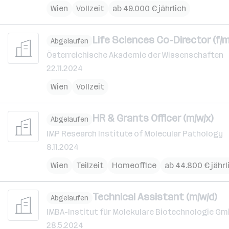
Wien
Vollzeit
ab 49.000 € jährlich
Life Sciences Co-Director (f/m
Abgelaufen
Österreichische Akademie der Wissenschaften
22.11.2024
Wien
Vollzeit
HR & Grants Officer (m/w/x)
Abgelaufen
IMP Research Institute of Molecular Pathology
8.11.2024
Wien
Teilzeit
Homeoffice
ab 44.800 € jährl
Technical Assistant (m/w/d)
Abgelaufen
IMBA-Institut für Molekulare Biotechnologie G
28.5.2024