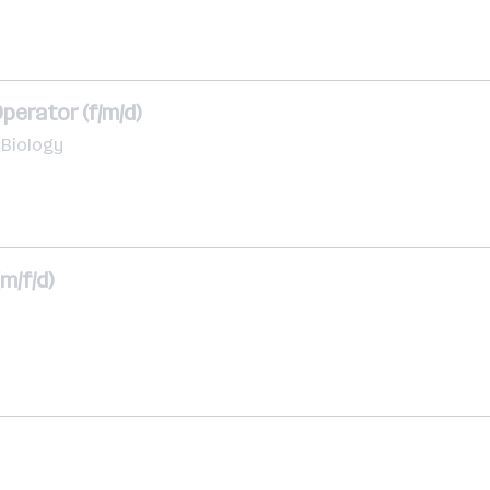
perator (f/m/d)
 Biology
m/f/d)