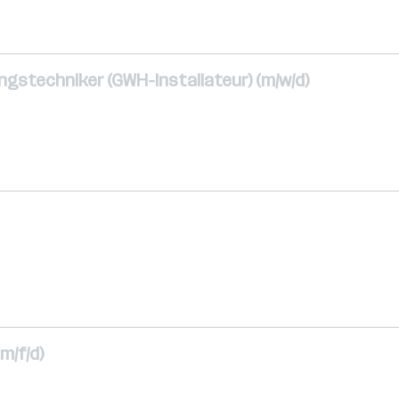
ngstechniker (GWH-Installateur) (m/w/d)
m/f/d)