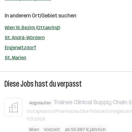
In anderem Ort/Gebiet suchen
Wien 16. Bezirk (Ottakring)
St. Andrä-Wördern
Engerwitzdorf
St. Marien
Diese Jobs hast du verpasst
Trainee Clinical Supply Chain (
Abgelaufen
Octapharma Pharmazeutika Produktionsges.m.b
11.5.2026
Wien
Vollzeit
ab 55.687 € jährlich