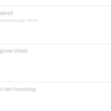
w/m/d)
hmensberatungs-GmbH
ineer (F/M/X)
in der Forschung