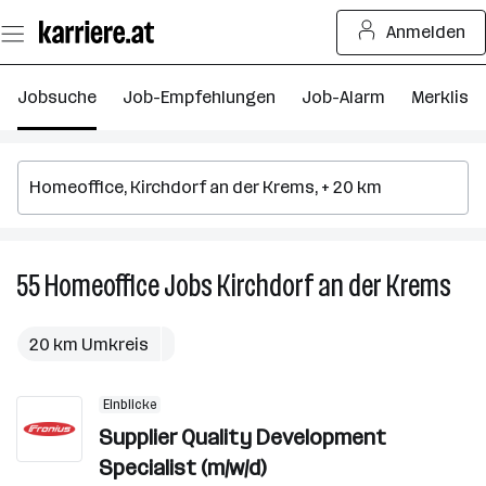
Zum
Anmelden
Seiteninhalt
springen
Jobsuche
Job-Empfehlungen
Job-Alarm
Merkliste
55
Homeoffice
Jobs
Kirchdorf an der Krems
55
Hom
Job
20 km Umkreis
in
Kirc
Einblicke
an
Supplier Quality Development
der
Kre
Specialist (m/w/d)