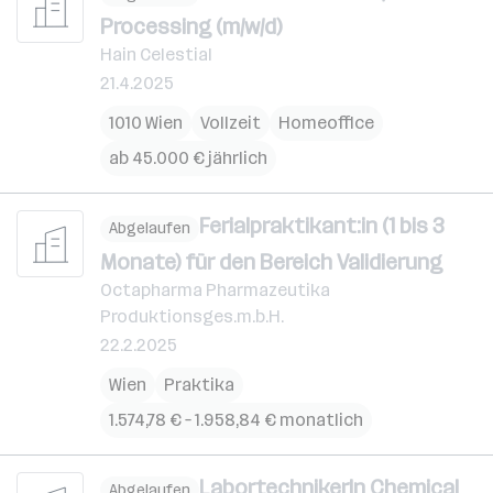
Processing (m/w/d)
Hain Celestial
21.4.2025
1010 Wien
Vollzeit
Homeoffice
ab 45.000 € jährlich
Ferialpraktikant:in (1 bis 3
Abgelaufen
Monate) für den Bereich Validierung
Octapharma Pharmazeutika
Produktionsges.m.b.H.
22.2.2025
Wien
Praktika
1.574,78 € – 1.958,84 € monatlich
LabortechnikerIn Chemical
Abgelaufen