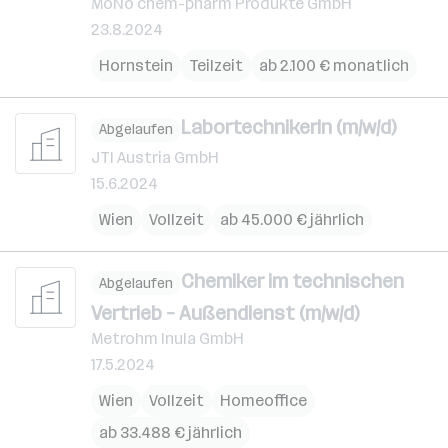
MoNo chem-pharm Produkte GmbH
23.8.2024
Hornstein
Teilzeit
ab 2.100 € monatlich
LabortechnikerIn (m/w/d)
Abgelaufen
JTI Austria GmbH
15.6.2024
Wien
Vollzeit
ab 45.000 € jährlich
Chemiker im technischen
Abgelaufen
Vertrieb – Außendienst (m/w/d)
Metrohm Inula GmbH
17.5.2024
Wien
Vollzeit
Homeoffice
ab 33.488 € jährlich