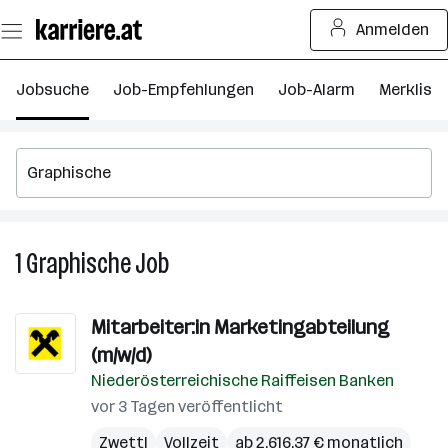
Zum
Anmelden
Seiteninhalt
springen
Jobsuche
Job-Empfehlungen
Job-Alarm
Merkliste
1
Graphische
Job
1
Graphische
Job
Mitarbeiter:in Marketingabteilung
(m/w/d)
Niederösterreichische Raiffeisen Banken
vor 3 Tagen veröffentlicht
Zwettl
Vollzeit
ab 2.616,37 € monatlich