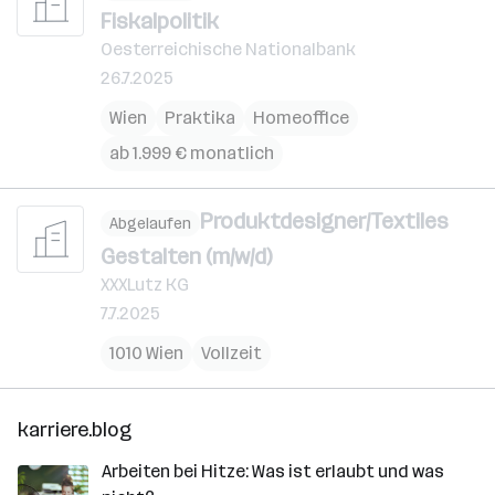
Fiskalpolitik
Oesterreichische Nationalbank
26.7.2025
Wien
Praktika
Homeoffice
ab 1.999 € monatlich
Produktdesigner/Textiles
Abgelaufen
Gestalten (m/w/d)
XXXLutz KG
7.7.2025
1010 Wien
Vollzeit
karriere.blog
Arbeiten bei Hitze: Was ist erlaubt und was