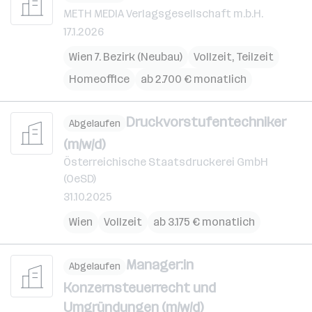
METH MEDIA Verlagsgesellschaft m.b.H.
17.1.2026
Wien 7. Bezirk (Neubau)
Vollzeit, Teilzeit
Homeoffice
ab 2.700 € monatlich
Druckvorstufentechniker
Abgelaufen
(m/w/d)
Österreichische Staatsdruckerei GmbH
(OeSD)
31.10.2025
Wien
Vollzeit
ab 3.175 € monatlich
Manager:in
Abgelaufen
Konzernsteuerrecht und
Umgründungen (m/w/d)