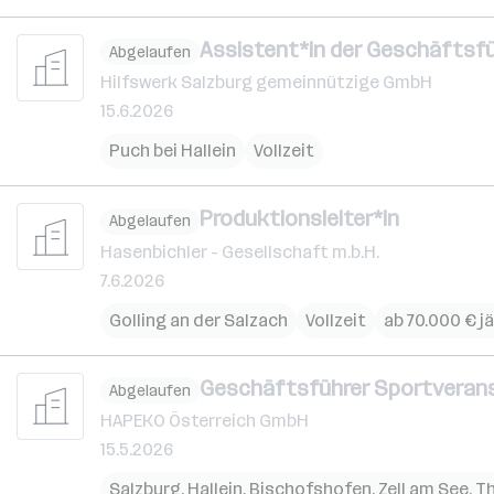
Assistent*in der Geschäftsfü
Abgelaufen
Hilfswerk Salzburg gemeinnützige GmbH
15.6.2026
Puch bei Hallein
Vollzeit
Produktionsleiter*in
Abgelaufen
Hasenbichler - Gesellschaft m.b.H.
7.6.2026
Golling an der Salzach
Vollzeit
ab 70.000 € jä
Geschäftsführer Sportverans
Abgelaufen
HAPEKO Österreich GmbH
15.5.2026
Salzburg
,
Hallein
,
Bischofshofen
,
Zell am See
,
T