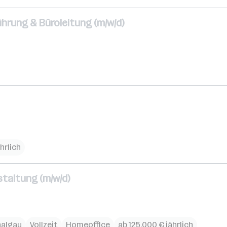
hrung & Büroleitung (m/w/d)
hrlich
taltung (m/w/d)
halgau
Vollzeit
Homeoffice
ab 125.000 € jährlich