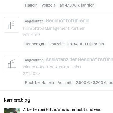
Hallein
Vollzeit
ab 47.600 € jährlich
Geschäftsführer:in
Abgelaufen
Hill Woltron Management Partner
29.11.2025
Tennengau
Vollzeit
ab 84.000 € jährlich
Assistenz der Geschäftsführu
Abgelaufen
Winner Spedition Austria GmbH
27.11.2025
Puch bei Hallein
Vollzeit
2.500 € – 3.200 € m
karriere.blog
Arbeiten bei Hitze: Was ist erlaubt und was