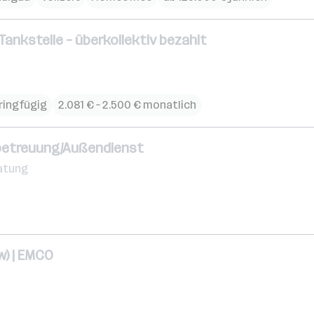
 Tankstelle – überkollektiv bezahlt
eringfügig
2.081 € – 2.500 € monatlich
betreuung/Außendienst
atung
w) | EMCO