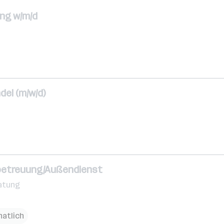
ng w/m/d
del (m/w/d)
betreuung/Außendienst
atung
natlich