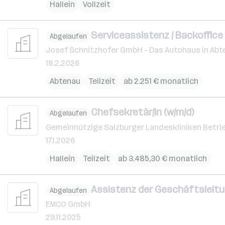
Hallein
Vollzeit
Serviceassistenz / Backoffice
Abgelaufen
Josef Schnitzhofer GmbH - Das Autohaus in Abt
18.2.2026
Abtenau
Teilzeit
ab 2.251 € monatlich
Chefsekretär/in (w/m/d)
Abgelaufen
Gemeinnützige Salzburger Landeskliniken Betri
17.1.2026
Hallein
Teilzeit
ab 3.485,30 € monatlich
Assistenz der Geschäftsleitu
Abgelaufen
EMCO GmbH
29.11.2025