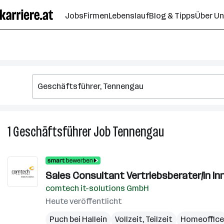
Zum
Jobs
Firmen
Lebenslauf
Blog & Tipps
Über U
Seiteninhalt
springen
1
Geschäftsführer
Job
Tennengau
1
Geschäftsführe
Job
in
Sales Consultant Vertriebsberater/in In
Tennengau
comtech it-solutions GmbH
Heute veröffentlicht
Puch bei Hallein
Vollzeit, Teilzeit
Homeoffice