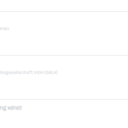
enau.
ebsgesellschaft mbH (SALK)
ng w/m/d