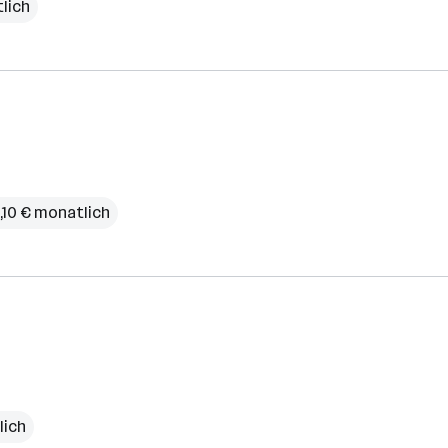
lich
4,10 € monatlich
lich