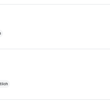
h
tlich