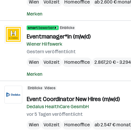
Wien
Vollzeit
Homeoffice
ab 2.600 € monat
Merken
Einblicke
Eventmanager*in (m/w/d)
Wiener Hilfswerk
Gestern veröffentlicht
Wien
Vollzeit
Homeoffice
2.867,20 € – 3.29
Merken
Einblicke
Videos
Event Coordinator New Hires (m/w/d)
Dedalus HealthCare GesmbH
vor 5 Tagen veröffentlicht
Wien
Vollzeit
Homeoffice
ab 2.547 € monat