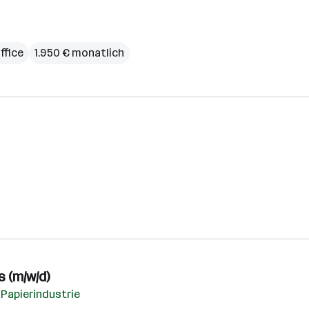
fice
1.950 € monatlich
 (m/w/d)
 Papierindustrie