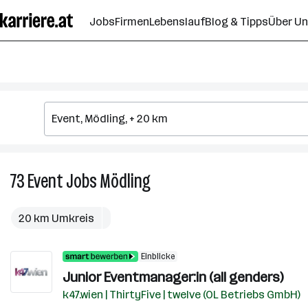
Zum
Jobs
Firmen
Lebenslauf
Blog & Tipps
Über U
Seiteninhalt
springen
73
Event
Jobs
Mödling
73
Event
Jobs
20 km Umkreis
in
Mödling
Einblicke
Junior Eventmanager:in (all genders)
k47.wien | ThirtyFive | twelve (OL Betriebs GmbH)