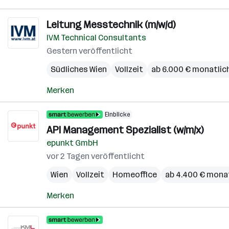
Leitung Messtechnik (m/w/d)
IVM Technical Consultants
Gestern veröffentlicht
Südliches Wien
Vollzeit
ab 6.000 € monatlic
Merken
Einblicke
API Management Spezialist (w/m/x)
epunkt GmbH
vor 2 Tagen veröffentlicht
Wien
Vollzeit
Homeoffice
ab 4.400 € mona
Merken