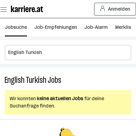
Zum
Anmelden
Seiteninhalt
springen
Jobsuche
Job-Empfehlungen
Job-Alarm
Merkliste
English Turkish
Jobs
English
Turkish
Jobs
Wir konnten
keine aktuellen Jobs
für deine
Suchanfrage finden.