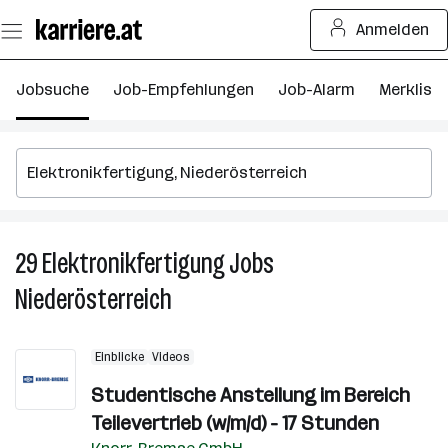
Zum
Anmelden
Seiteninhalt
springen
Jobsuche
Job-Empfehlungen
Job-Alarm
Merkliste
29
Elektronikfertigung
Jobs
2
El
Niederösterreich
J
in
Ni
Einblicke
Videos
Studentische Anstellung im Bereich
Teilevertrieb (w/m/d) - 17 Stunden