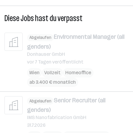
Diese Jobs hast du verpasst
Environmental Manager (all
Abgelaufen
genders)
Donhauser GmbH
vor 7 Tagen veröffentlicht
Wien
Vollzeit
Homeoffice
ab 3.400 € monatlich
Senior Recruiter (all
Abgelaufen
genders)
IMS Nanofabrication GmbH
31.7.2026