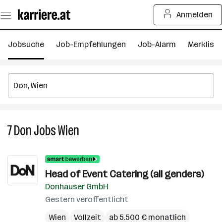
Zum
Anmelden
Seiteninhalt
springen
Jobsuche
Job-Empfehlungen
Job-Alarm
Merkliste
7
Don
Jobs
Wien
7
Don
Jobs
in
Head of Event Catering (all genders)
Wien
Donhauser GmbH
Gestern veröffentlicht
Wien
Vollzeit
ab 5.500 € monatlich