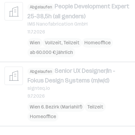
People Development Expert
Abgelaufen
25-38,5h (all genders)
IMS Nanofabrication GmbH
11.7.2026
Wien
Vollzeit, Teilzeit
Homeoffice
ab 60.000 € jährlich
Senior UX Designer/in -
Abgelaufen
Fokus Design Systems (m/w/d)
signteq.io
9.7.2026
Wien 6. Bezirk (Mariahilf)
Teilzeit
Homeoffice